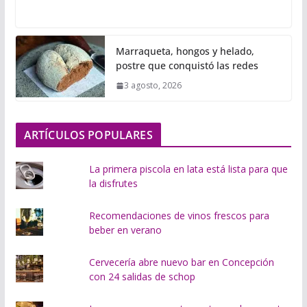
a
r
g
Marraqueta, hongos y helado,
a
postre que conquistó las redes
n
3 agosto, 2026
d
o
.
ARTÍCULOS POPULARES
.
.
La primera piscola en lata está lista para que
la disfrutes
Recomendaciones de vinos frescos para
beber en verano
Cervecería abre nuevo bar en Concepción
con 24 salidas de schop