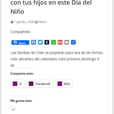
con tus hijos en este Día del
Niño
7 agosto, 2026
Editor
Compártelo:
F
T
T
W
G
E
C
Share
a
w
u
h
m
m
o
c
i
m
a
a
a
m
Las familias de Chile se preparan para una de las fechas
e
t
b
t
i
i
p
más vibrantes del calendario este próximo domingo 9
b
t
l
s
l
l
a
o
e
r
A
r
de
o
r
p
t
Comparte esto:
k
p
i
r
X
Facebook
Más
Me gusta esto:
C