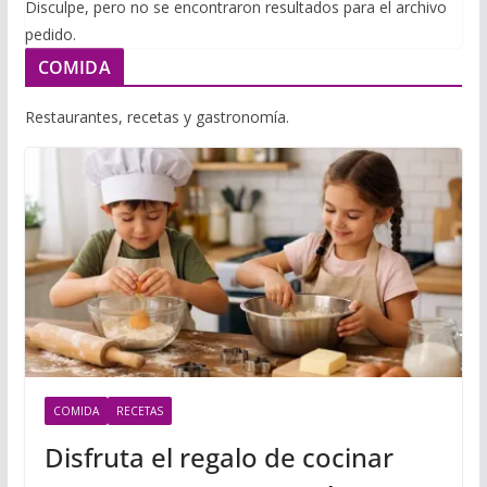
i
Disculpe, pero no se encontraron resultados para el archivo
m
p
pedido.
l
p
p
COMIDA
a
r
Restaurantes, recetas y gastronomía.
t
i
r
COMIDA
RECETAS
Disfruta el regalo de cocinar