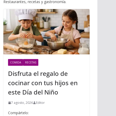
i
Restaurantes, recetas y gastronomía.
m
p
l
p
p
a
r
t
i
r
COMIDA
RECETAS
Disfruta el regalo de
cocinar con tus hijos en
este Día del Niño
7 agosto, 2026
Editor
Compártelo: