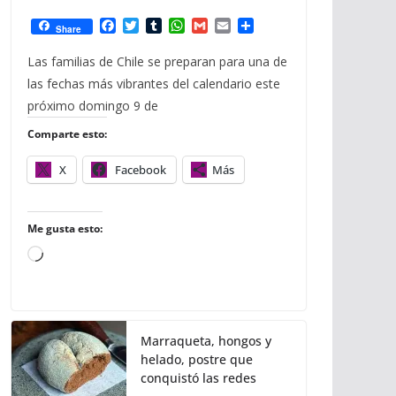
F
T
T
W
G
E
C
Share
a
w
u
h
m
m
o
c
i
m
a
a
a
m
Las familias de Chile se preparan para una de
e
t
b
t
i
i
p
las fechas más vibrantes del calendario este
b
t
l
s
l
l
a
o
e
r
A
r
próximo domingo 9 de
o
r
p
t
Comparte esto:
k
p
i
r
X
Facebook
Más
Me gusta esto:
C
a
r
g
Marraqueta, hongos y
a
helado, postre que
n
conquistó las redes
d