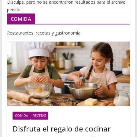
i
Disculpe, pero no se encontraron resultados para el archivo
m
p
pedido.
l
p
p
COMIDA
a
r
Restaurantes, recetas y gastronomía.
t
i
r
COMIDA
RECETAS
Disfruta el regalo de cocinar