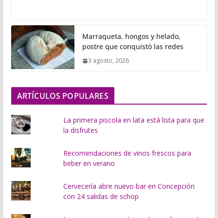
a
r
g
Marraqueta, hongos y helado,
a
postre que conquistó las redes
n
3 agosto, 2026
d
o
.
ARTÍCULOS POPULARES
.
.
La primera piscola en lata está lista para que
la disfrutes
Recomendaciones de vinos frescos para
beber en verano
Cervecería abre nuevo bar en Concepción
con 24 salidas de schop