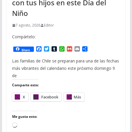
con tus hijos en este Día del
Niño
7 agosto, 2026
Editor
Compártelo:
F
T
T
W
G
E
C
Share
a
w
u
h
m
m
o
c
i
m
a
a
a
m
Las familias de Chile se preparan para una de las fechas
e
t
b
t
i
i
p
más vibrantes del calendario este próximo domingo 9
b
t
l
s
l
l
a
o
e
r
A
r
de
o
r
p
t
Comparte esto:
k
p
i
r
X
Facebook
Más
Me gusta esto:
C