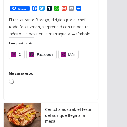
F
T
T
W
G
E
C
Share
a
w
u
h
m
m
o
c
i
m
a
a
a
m
El restaurante Boragó, dirigido por el chef
e
t
b
t
i
i
p
Rodolfo Guzmán, sorprendió con un postre
b
t
l
s
l
l
a
o
e
r
A
r
inédito. Se basa en la marraqueta —símbolo
o
r
p
t
Comparte esto:
k
p
i
r
X
Facebook
Más
Me gusta esto:
C
a
r
g
Centolla austral, el festín
a
del sur que llega a la
n
mesa
d