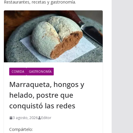
i
Restaurantes, recetas y gastronomía.
m
p
l
p
p
a
r
t
i
r
COMIDA
GASTRONOMÍA
Marraqueta, hongos y
helado, postre que
conquistó las redes
3 agosto, 2026
Editor
Compártelo: