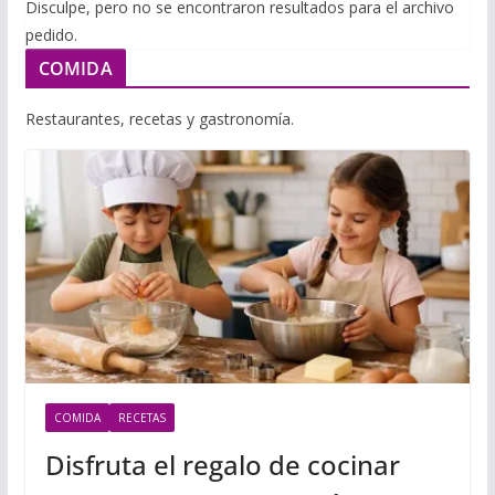
i
Disculpe, pero no se encontraron resultados para el archivo
m
p
pedido.
l
p
p
COMIDA
a
r
Restaurantes, recetas y gastronomía.
t
i
r
COMIDA
RECETAS
Disfruta el regalo de cocinar