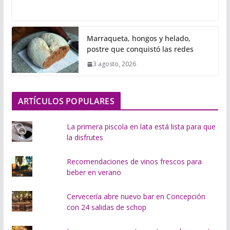
a
r
g
Marraqueta, hongos y helado,
a
postre que conquistó las redes
n
3 agosto, 2026
d
o
.
ARTÍCULOS POPULARES
.
.
La primera piscola en lata está lista para que
la disfrutes
Recomendaciones de vinos frescos para
beber en verano
Cervecería abre nuevo bar en Concepción
con 24 salidas de schop