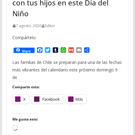
con tus hijos en este Día del
Niño
7 agosto, 2026
Editor
Compártelo:
F
T
T
W
G
E
C
Share
a
w
u
h
m
m
o
c
i
m
a
a
a
m
Las familias de Chile se preparan para una de las fechas
e
t
b
t
i
i
p
más vibrantes del calendario este próximo domingo 9
b
t
l
s
l
l
a
o
e
r
A
r
de
o
r
p
t
Comparte esto:
k
p
i
r
X
Facebook
Más
Me gusta esto:
C