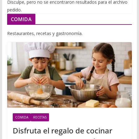
i
Disculpe, pero no se encontraron resultados para el archivo
m
p
pedido.
l
p
p
COMIDA
a
r
Restaurantes, recetas y gastronomía.
t
i
r
COMIDA
RECETAS
Disfruta el regalo de cocinar