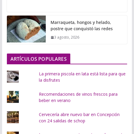
a
r
g
Marraqueta, hongos y helado,
a
postre que conquistó las redes
n
3 agosto, 2026
d
o
.
ARTÍCULOS POPULARES
.
.
La primera piscola en lata está lista para que
la disfrutes
Recomendaciones de vinos frescos para
beber en verano
Cervecería abre nuevo bar en Concepción
con 24 salidas de schop