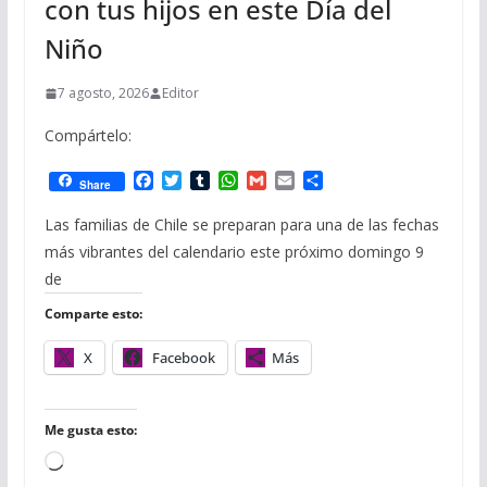
con tus hijos en este Día del
Niño
7 agosto, 2026
Editor
Compártelo:
F
T
T
W
G
E
C
Share
a
w
u
h
m
m
o
c
i
m
a
a
a
m
Las familias de Chile se preparan para una de las fechas
e
t
b
t
i
i
p
más vibrantes del calendario este próximo domingo 9
b
t
l
s
l
l
a
o
e
r
A
r
de
o
r
p
t
Comparte esto:
k
p
i
r
X
Facebook
Más
Me gusta esto:
C