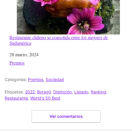
Restaurante chileno se consolida entre los mejores de
Sudamérica
Fecha
28 marzo, 2024
Respecto a
Premios
Categorías:
Premios
,
Sociedad
Etiquetas:
2022
,
Boragó
,
Distinción
,
Listado
,
Ranking
,
Restaurante
,
World's 50 Best
Ver comentarios