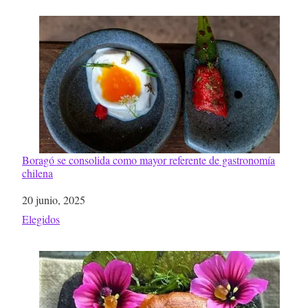
Boragó se consolida como mayor referente de gastronomía
chilena
Fecha
20 junio, 2025
Respecto a
Elegidos