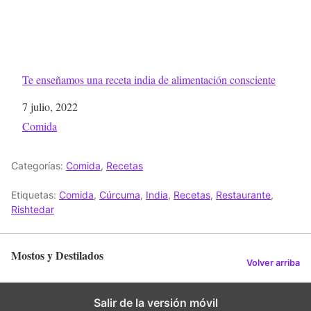
Te enseñamos una receta india de alimentación consciente
Fecha
7 julio, 2022
Respecto a
Comida
Categorías:
Comida
,
Recetas
Etiquetas:
Comida
,
Cúrcuma
,
India
,
Recetas
,
Restaurante
,
Rishtedar
Mostos y Destilados
Volver arriba
Salir de la versión móvil