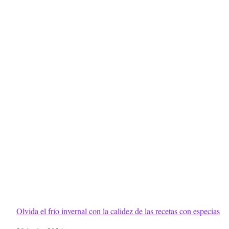
Olvida el frío invernal con la calidez de las recetas con especias
Fecha
20 junio, 2024