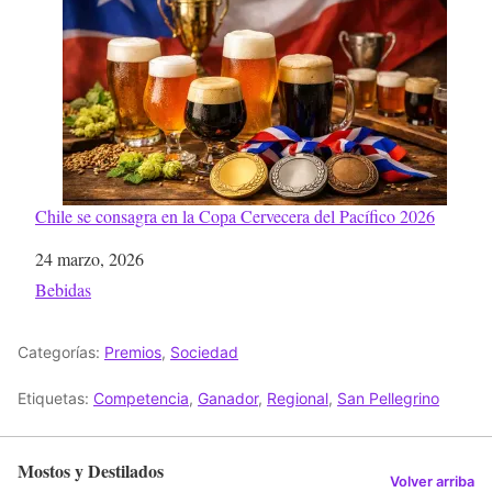
Chile se consagra en la Copa Cervecera del Pacífico 2026
Fecha
24 marzo, 2026
Respecto a
Bebidas
Categorías:
Premios
,
Sociedad
Etiquetas:
Competencia
,
Ganador
,
Regional
,
San Pellegrino
Mostos y Destilados
Volver arriba