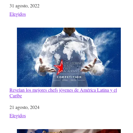
Fecha
31 agosto, 2022
Respecto a
Elegidos
Revelan los mejores chefs jóvenes de América Latina y el
Caribe
Fecha
21 agosto, 2024
Respecto a
Elegidos