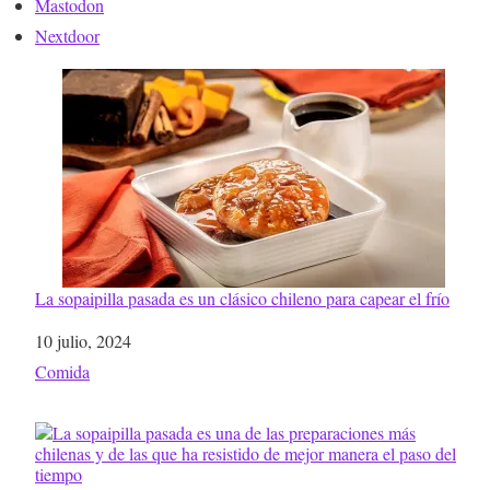
Mastodon
Nextdoor
La sopaipilla pasada es un clásico chileno para capear el frío
Fecha
10 julio, 2024
Respecto a
Comida