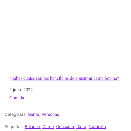
¿Sabes cuáles son los beneficios de consumir carne bovina?
Fecha
4 julio, 2022
Respecto a
Comida
Categorías:
Gente
,
Personas
Etiquetas:
Balance
,
Carne
,
Consumo
,
Dieta
,
Nutrición