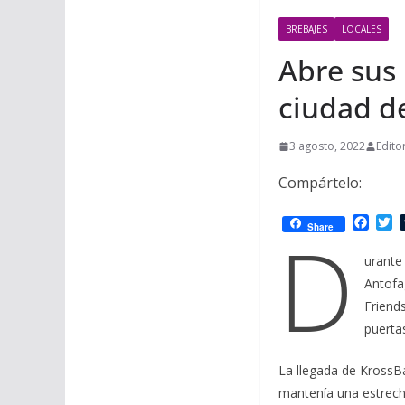
BREBAJES
LOCALES
Abre sus 
ciudad d
3 agosto, 2022
Edito
Compártelo:
F
T
D
Share
a
w
c
i
urante 
e
t
Antofa
b
t
o
e
Friends
o
r
puerta
k
La llegada de KrossB
mantenía una estrec