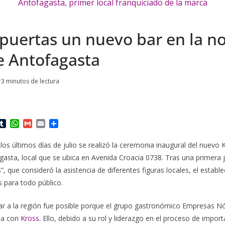
puertas un nuevo bar en la no
e Antofagasta
r
3 minutos de lectura
T
W
G
E
C
u
h
m
m
o
m
a
a
a
m
los últimos días de julio se realizó la ceremonia inaugural del nuevo
b
t
i
i
p
gasta, local que se ubica en Avenida Croacia 0738. Tras una primera 
l
s
l
l
a
r
A
r
”, que consideró la asistencia de diferentes figuras locales, el establ
p
t
s para todo público.
p
i
r
ar a la región fue posible porque el grupo gastronómico Empresas
ha con
Kross
. Ello, debido a su rol y liderazgo en el proceso de impor