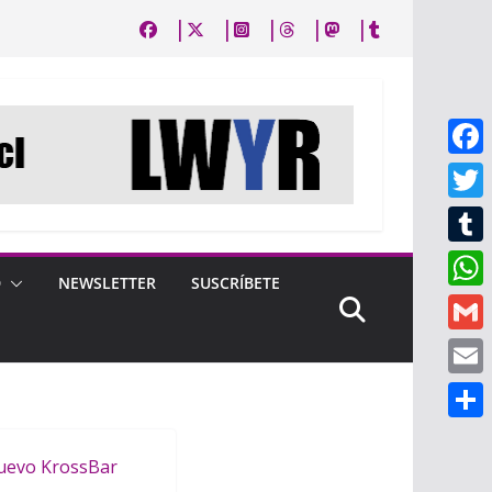
F
a
T
c
w
T
e
D
NEWSLETTER
SUSCRÍBETE
i
u
W
b
t
m
h
o
G
t
b
a
o
m
e
E
l
t
k
a
r
m
r
C
s
i
a
o
A
l