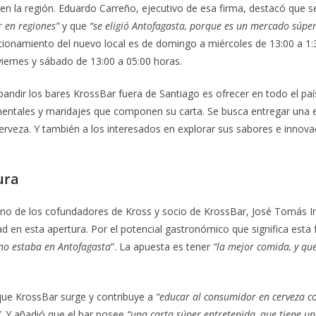
en la región. Eduardo Carreño, ejecutivo de esa firma, destacó que s
r en regiones”
y que
“se eligió Antofagasta, porque es un mercado súper
cionamiento del nuevo local es de domingo a miércoles de 13:00 a 1:
viernes y sábado de 13:00 a 05:00 horas.
pandir los bares KrossBar fuera de Santiago es ofrecer en todo el país
entales y maridajes que componen su carta. Se busca entregar una 
erveza. Y también a los interesados en explorar sus sabores e innova
ura
 uno de los cofundadores de Kross y socio de KrossBar, José Tomás I
d en esta apertura. Por el potencial gastronómico que significa esta 
no estaba en Antofagasta
”. La apuesta es tener
“la mejor comida, y qu
 que KrossBar surge y contribuye a
“educar al consumidor en cerveza c
”
. Y añadió que el bar posee
“una carta súper entretenida, que tiene un