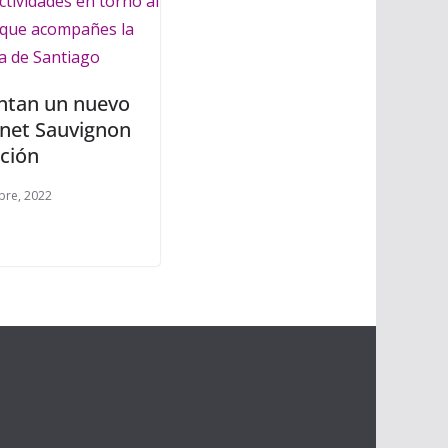
ntan un nuevo
net Sauvignon
ación
bre, 2022