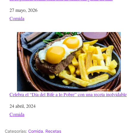
Fecha
27 mayo, 2026
Respecto a
Comida
Celebra el “Día del Bife a lo Pobre” con una receta inolvidable
Fecha
24 abril, 2024
Respecto a
Comida
Categorías:
Comida
,
Recetas