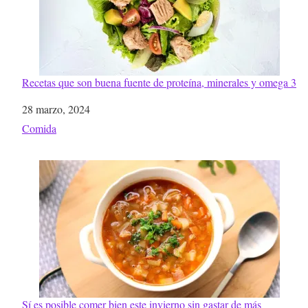
Recetas que son buena fuente de proteína, minerales y omega 3
Fecha
28 marzo, 2024
Respecto a
Comida
Sí es posible comer bien este invierno sin gastar de más