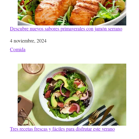
Descubre nuevos sabores primaverales con jamón serrano
Fecha
4 noviembre, 2024
Respecto a
Comida
Tres recetas frescas y fáciles para disfrutar este verano