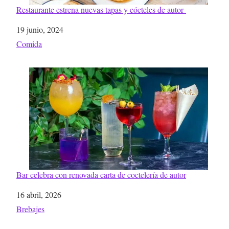
Restaurante estrena nuevas tapas y cócteles de autor
Fecha
19 junio, 2024
Respecto a
Comida
Bar celebra con renovada carta de coctelería de autor
Fecha
16 abril, 2026
Respecto a
Brebajes