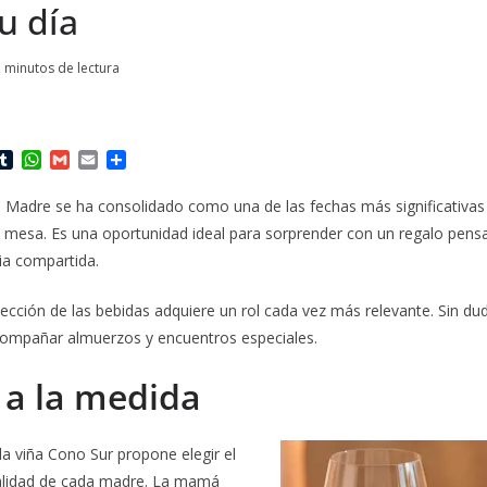
su día
 minutos de lectura
T
W
G
E
C
u
h
m
m
o
m
a
a
a
m
la Madre se ha consolidado como una de las fechas más significativas
b
t
i
i
p
a mesa. Es una oportunidad ideal para sorprender con un regalo pensa
l
s
l
l
a
r
A
r
ia compartida.
p
t
p
i
lección de las bebidas adquiere un rol cada vez más relevante. Sin dud
r
compañar almuerzos y encuentros especiales.
 a la medida
la viña Cono Sur propone elegir el
alidad de cada madre. La mamá