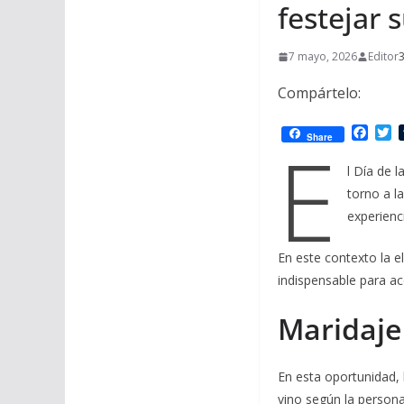
festejar 
7 mayo, 2026
Editor
3
Compártelo:
F
T
E
Share
a
w
c
i
l Día de 
e
t
torno a l
b
t
o
e
experienc
o
r
k
En este contexto la e
indispensable para a
Maridaje
En esta oportunidad, 
vino según la person