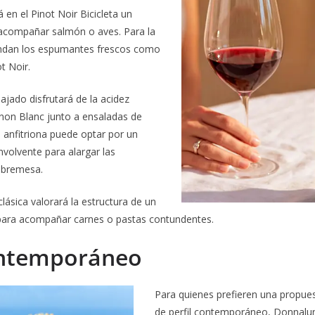
 en el Pinot Noir Bicicleta un
 acompañar salmón o aves. Para la
ndan los espumantes frescos como
t Noir.
ajado disfrutará de la acidez
gnon Blanc junto a ensaladas de
nfitriona puede optar por un
volvente para alargar las
obremesa.
lásica valorará la estructura de un
para acompañar carnes o pastas contundentes.
ontemporáneo
Para quienes prefieren una propues
de perfil contemporáneo, Donnalun