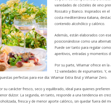
variedades de cócteles de vino pr
Rossato y Bianco. Inspirados en el e
costa mediterránea italiana, desta
contenido alcohólico y calórico.
Además, están elaborados con esen
posicionándose como una alternati
Puede ser tanto para regalar com
aperitivos, entradas y momentos d
Por su parte, Viñamar ofrece en la 
12 variedades de espumantes. Y, en
puestas perfectas para ese día: Viñamar Extra Brut y Viñamar Zero.
r su carácter fresco, seco y equilibrado, ideal para quienes prefier
nor dulzor. La segunda, en tanto, responde a una tendencia en creci
coholizada, fresca y de menor aporte calórico, sin quedar fuera del m