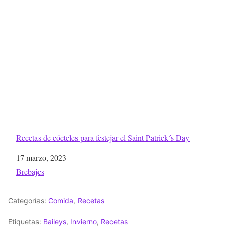
Recetas de cócteles para festejar el Saint Patrick´s Day
Fecha
17 marzo, 2023
Respecto a
Brebajes
Categorías:
Comida
,
Recetas
Etiquetas:
Baileys
,
Invierno
,
Recetas