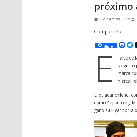
próximo 
11 diciembre, 2024
E
Compártelo:
F
T
E
Share
a
w
c
i
l arte de
e
t
su gusto 
b
t
o
e
marca con
o
r
marcan el
k
El paladar chileno, c
como Pepperoni y Mar
ganó su lugar por la d