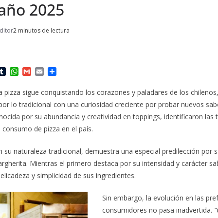
año 2025
ditor
2 minutos de lectura
T
W
G
E
C
u
h
m
m
o
m
a
a
a
m
 la pizza sigue conquistando los corazones y paladares de los chileno
b
t
i
i
p
por lo tradicional con una curiosidad creciente por probar nuevos sa
l
s
l
l
a
r
A
r
ocida por su abundancia y creatividad en toppings, identificaron las
p
t
 consumo de pizza en el país.
p
i
r
on su naturaleza tradicional, demuestra una especial predilección por 
gherita. Mientras el primero destaca por su intensidad y carácter s
elicadeza y simplicidad de sus ingredientes.
Sin embargo, la evolución en las pre
consumidores no pasa inadvertida.
“