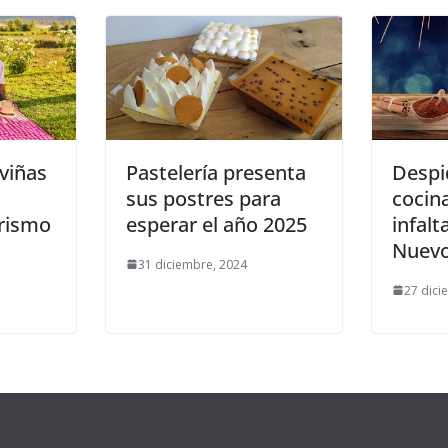
viñas
Pastelería presenta
Despi
sus postres para
cocin
rismo
esperar el año 2025
infalt
Nuev
31 diciembre, 2024
27 dici