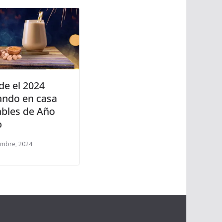
de el 2024
ando en casa
ables de Año
o
embre, 2024