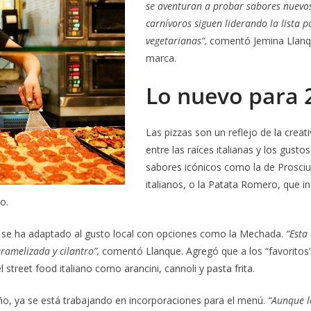
se aventuran a probar sabores nuevos
carnívoros siguen liderando la lista p
vegetarianas”,
comentó Jemina Llanqu
marca.
Lo nuevo para 
Las pizzas son un reflejo de la creat
entre las raíces italianas y los gusto
sabores icónicos como la de Prosciu
italianos, o la Patata Romero, que i
o.
a se ha adaptado al gusto local con opciones como la Mechada.
“Esta
aramelizada y cilantro”,
comentó Llanque. Agregó que a los “favoritos”
 street food italiano como arancini, cannoli y pasta frita.
ño, ya se está trabajando en incorporaciones para el menú.
“Aunque lo