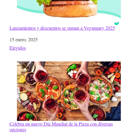
Lanzamientos y descuentos se suman a Veganuary 2025
Fecha
15 enero, 2025
Respecto a
Elegidos
Celebra un nuevo Día Mundial de la Pizza con diversas
opciones