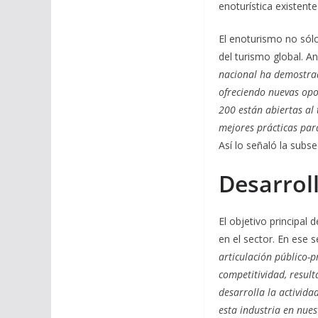
enoturística existente
El enoturismo no sólo
del turismo global. A
nacional ha demostrad
ofreciendo nuevas opo
200 están abiertas al
mejores prácticas para
Así lo señaló la subs
Desarroll
El objetivo principal
en el sector. En ese 
articulación público-
competitividad, result
desarrolla la activida
esta industria en nues