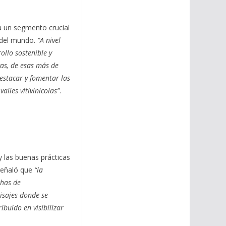
ta un segmento crucial
s del mundo.
“A nivel
llo sostenible y
as, de esas más de
estacar y fomentar las
alles vitivinícolas”
.
y las buenas prácticas
 señaló que
“la
chas de
aisajes donde se
ibuido en visibilizar