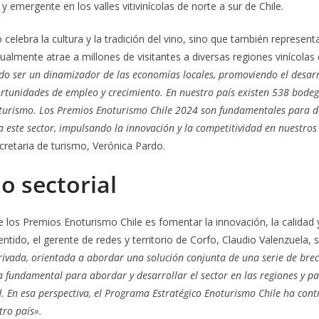
 y emergente en los valles vitivinícolas de norte a sur de Chile.
 celebra la cultura y la tradición del vino, sino que también represen
nualmente atrae a millones de visitantes a diversas regiones vinícola
o ser un dinamizador de las economías locales, promoviendo el desarro
rtunidades de empleo y crecimiento. En nuestro país existen 538 bodeg
 turismo. Los Premios Enoturismo Chile 2024 son fundamentales para d
 este sector, impulsando la innovación y la competitividad en nuestros v
ecretaria de turismo, Verónica Pardo.
o sectorial
 de los Premios Enoturismo Chile es fomentar la innovación, la calidad 
sentido, el gerente de redes y territorio de Corfo, Claudio Valenzuela,
privada, orientada a abordar una solución conjunta de una serie de bre
a fundamental para abordar y desarrollar el sector en las regiones y p
d. En esa perspectiva, el Programa Estratégico Enoturismo Chile ha contr
tro país».