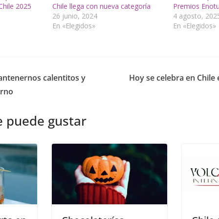
Chile 2025
Chile llega con nueva categoría
Premios Enotu
26 junio, 2024
4 agosto, 202
En «Elegidos»
En «Elegidos»
ntenernos calentitos y
Hoy se celebra en Chile e
erno
e puede gustar