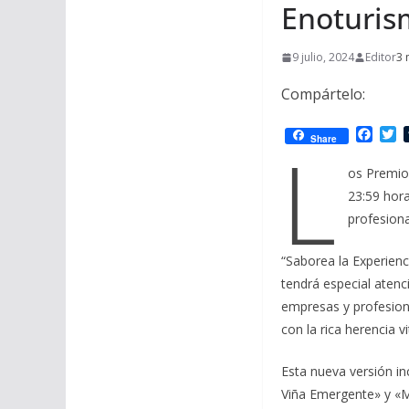
Enoturis
9 julio, 2024
Editor
3 
Compártelo:
F
T
L
Share
a
w
c
i
os Premios
e
t
23:59 hora
b
t
o
e
profesiona
o
r
k
“Saborea la Experienc
tendrá especial atenc
empresas y profesiona
con la rica herencia v
Esta nueva versión in
Viña Emergente» y «M