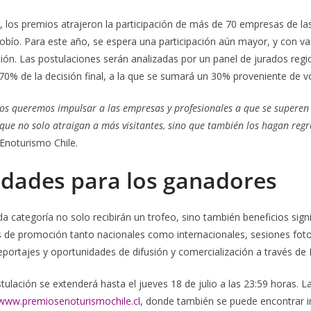
r, los premios atrajeron la participación de más de 70 empresas de la
obío. Para este año, se espera una participación aún mayor, y con 
ión. Las postulaciones serán analizadas por un panel de jurados regi
70% de la decisión final, a la que se sumará un 30% proveniente de vo
ios queremos impulsar a las empresas y profesionales a que se superen
que no solo atraigan a más visitantes, sino que también los hagan regr
 Enoturismo Chile.
dades para los ganadores
 categoría no solo recibirán un trofeo, sino también beneficios signi
as de promoción tanto nacionales como internacionales, sesiones fot
eportajes y oportunidades de difusión y comercialización a través de E
tulación se extenderá hasta el jueves 18 de julio a las 23:59 horas. 
www.premiosenoturismochile.cl
, donde también se puede encontrar i