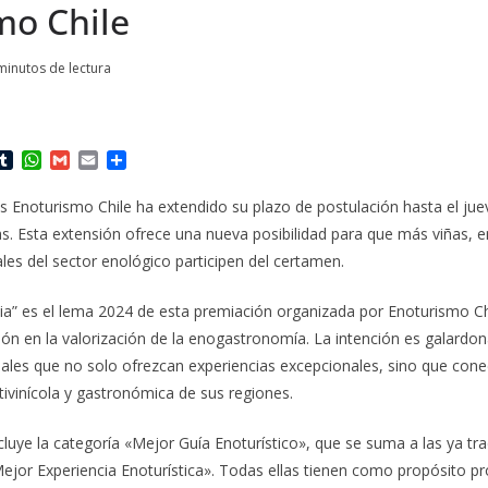
mo Chile
minutos de lectura
T
W
G
E
C
u
h
m
m
o
m
a
a
a
m
 Enoturismo Chile ha extendido su plazo de postulación hasta el jueve
b
t
i
i
p
s. Esta extensión ofrece una nueva posibilidad para que más viñas, 
l
s
l
l
a
r
A
r
les del sector enológico participen del certamen.
p
t
p
i
ia” es el lema 2024 de esta premiación organizada por Enoturismo Ch
r
ión en la valorización de la enogastronomía. La intención es galardona
les que no solo ofrezcan experiencias excepcionales, sino que conec
itivinícola y gastronómica de sus regiones.
cluye la categoría «Mejor Guía Enoturístico», que se suma a las ya tr
ejor Experiencia Enoturística». Todas ellas tienen como propósito p