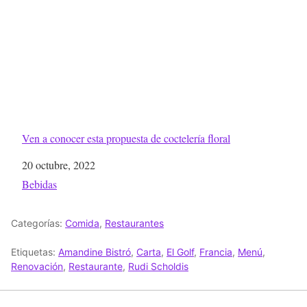
Ven a conocer esta propuesta de coctelería floral
Fecha
20 octubre, 2022
Respecto a
Bebidas
Categorías:
Comida
,
Restaurantes
Etiquetas:
Amandine Bistró
,
Carta
,
El Golf
,
Francia
,
Menú
,
Renovación
,
Restaurante
,
Rudi Scholdis