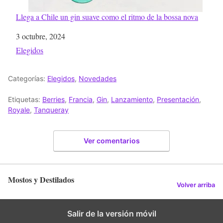
Llega a Chile un gin suave como el ritmo de la bossa nova
Fecha
3 octubre, 2024
Respecto a
Elegidos
Categorías:
Elegidos
,
Novedades
Etiquetas:
Berries
,
Francia
,
Gin
,
Lanzamiento
,
Presentación
,
Royale
,
Tanqueray
Ver comentarios
Mostos y Destilados
Volver arriba
Salir de la versión móvil