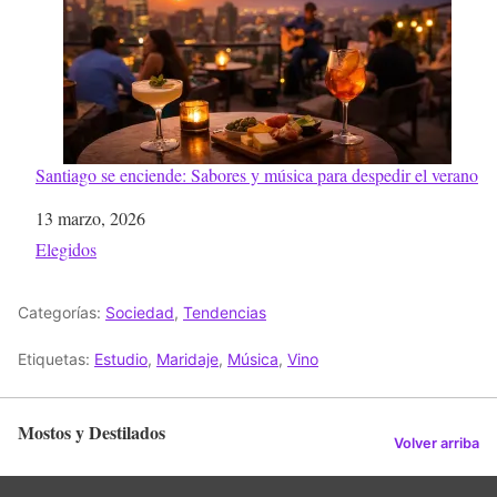
Santiago se enciende: Sabores y música para despedir el verano
Fecha
13 marzo, 2026
Respecto a
Elegidos
Categorías:
Sociedad
,
Tendencias
Etiquetas:
Estudio
,
Maridaje
,
Música
,
Vino
Mostos y Destilados
Volver arriba