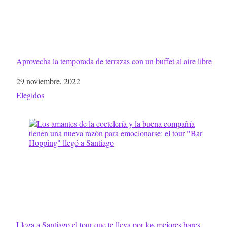
Aprovecha la temporada de terrazas con un buffet al aire libre
Fecha
29 noviembre, 2022
Respecto a
Elegidos
Llega a Santiago el tour que te lleva por los mejores bares