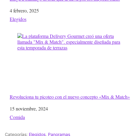
Fecha
4 febrero, 2025
Respecto a
Elegidos
Revoluciona tu picoteo con el nuevo concepto «Mix & Match»
Fecha
15 noviembre, 2024
Respecto a
Comida
Categorías:
Elegidos
,
Panoramas