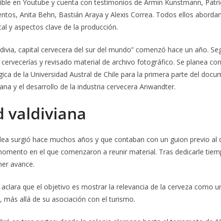
nible en Youtube y cuenta con testimonios de Armin Kunstmann, Patri
ientos, Anita Behn, Bastián Araya y Alexis Correa. Todos ellos abordan
al y aspectos clave de la producción.
ldivia, capital cervecera del sur del mundo” comenzó hace un año. 
s cervecerías y revisado material de archivo fotográfico. Se planea co
ica de la Universidad Austral de Chile para la primera parte del docu
ana y el desarrollo de la industria cervecera Anwandter.
d valdiviana
 idea surgió hace muchos años y que contaban con un guion previo al
omento en el que comenzaron a reunir material. Tras dedicarle tiem
mer avance.
a aclara que el objetivo es mostrar la relevancia de la cerveza como u
d, más allá de su asociación con el turismo.