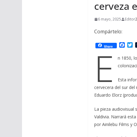
cerveza e
6 mayo, 2025
Editor
2
Compártelo:
F
T
E
Share
a
w
c
i
n 1850, l
e
t
colonizac
b
t
o
e
o
r
Esta info
k
cervecera del sur del
Eduardo Elorz (produ
La pieza audiovisual 
Valdivia. Narrará es
por Ainilebu Films y 