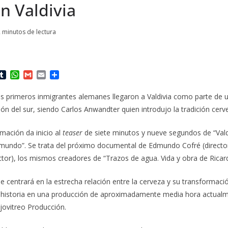
n Valdivia
 minutos de lectura
T
W
G
E
C
u
h
m
m
o
m
a
a
a
m
os primeros inmigrantes alemanes llegaron a Valdivia como parte de u
b
t
i
i
p
ión del sur, siendo Carlos Anwandter quien introdujo la tradición cerve
l
s
l
l
a
r
A
r
p
t
rmación da inicio al
teaser
de siete minutos y nueve segundos de “Valdi
p
i
 mundo”. Se trata del próximo documental de Edmundo Cofré (director
r
ctor), los mismos creadores de “Trazos de agua. Vida y obra de Rica
se centrará en la estrecha relación entre la cerveza y su transformac
ta historia en una producción de aproximadamente media hora actualm
Ojovitreo Producción.