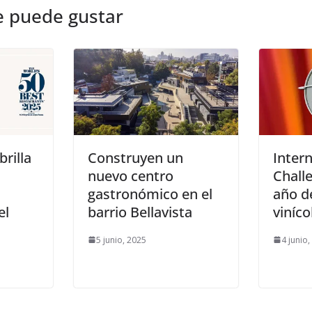
e puede gustar
rilla
Construyen un
Inter
nuevo centro
Chall
gastronómico en el
año d
el
barrio Bellavista
viníco
5 junio, 2025
4 junio