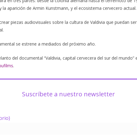
dirá en tres partes: desde la colonia alemana hasta el terremoto de 19
 y la aparición de Armin Kunstmann, y el ecosistema cervecero actual.
rear piezas audiovisuales sobre la cultura de Valdivia que puedan ser
l.
umental se estrene a mediados del próximo año.
lanto del documental “Valdivia, capital cervecera del sur del mundo” en
bufilms
.
Suscríbete a nuestro newsletter
orio)