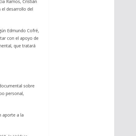
cia Ramos, Cristián
 el desarrollo del
Según Edmundo Cofré,
ntar con el apoyo de
mental, que tratará
 documental sobre
po personal,
n aporte a la