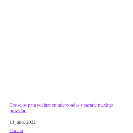
Consejos para cocinar en microondas y sacarle máximo
provecho
Fecha
13 julio, 2022
Respecto a
Cocina