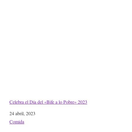
Celebra el Día del «Bife a lo Pobre» 2023
Fecha
24 abril, 2023
Respecto a
Comida