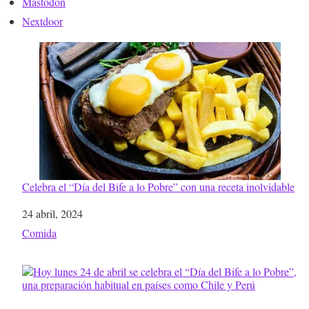
Mastodon
Nextdoor
Celebra el “Día del Bife a lo Pobre” con una receta inolvidable
Fecha
24 abril, 2024
Respecto a
Comida