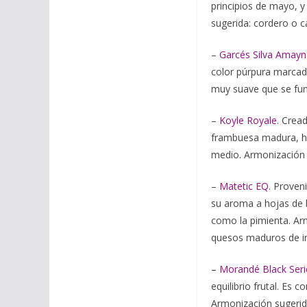
principios de mayo, y
sugerida: cordero o c
–
Garcés Silva Amayn
color púrpura marcad
muy suave que se fun
–
Koyle Royale
. Crea
frambuesa madura, ho
medio. Armonización s
–
Matetic EQ
. Proven
su aroma a hojas de b
como la pimienta. Arm
quesos maduros de i
–
Morandé Black Seri
equilibrio frutal. Es
Armonización sugerida