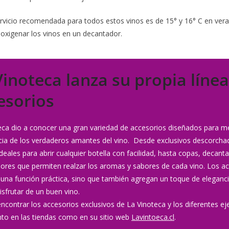
rvicio recomendada para todos estos vinos es de 15° y 16° C en vera
xigenar los vinos en un decantador.
Vinoteca lanza su propia línea
esorios
eca dio a conocer una gran variedad de accesorios diseñados para me
cia de los verdaderos amantes del vino. Desde exclusivos descorcha
ideales para abrir cualquier botella con facilidad, hasta copas, decant
ores que permiten realzar los aromas y sabores de cada vino. Los a
una función práctica, sino que también agregan un toque de eleganci
disfrutar de un buen vino.
ncontrar los accesorios exclusivos de La Vinoteca y los diferentes e
nto en las tiendas como en su sitio web
Lavintoeca.cl
.