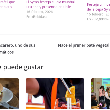
rsátil que
El Syrah festeja su día mundial:
Festeja un nue
er plato
Historia y presencia en Chile
de la cepa Syr
16 febrero, 2026
16 febrero, 2
En «Bebidas»
En «Elegidos»
acarero, uno de sus
Nace el primer paté vegetal
máticos
e puede gustar