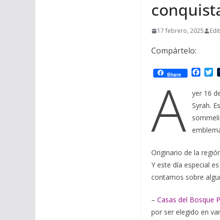
conquist
17 febrero, 2025
Edi
Compártelo:
F
T
A
Share
a
w
c
i
yer 16 d
e
t
Syrah. E
b
t
o
e
sommelie
o
r
emblemáti
k
Originario de la regió
Y este día especial es
contamos sobre algu
–
Casas del Bosque 
por ser elegido en v