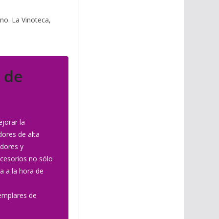
no. La Vinoteca,
 de
jorar la
dores de alta
adores y
ccesorios no sólo
a a la hora de
jemplares de