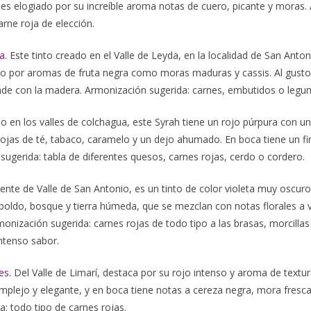
 es elogiado por su increíble aroma notas de cuero, picante y moras
arne roja de elección.
a
. Este tinto creado en el Valle de Leyda, en la localidad de San Anton
o por aromas de fruta negra como moras maduras y cassis. Al gusto,
de con la madera. Armonización sugerida: carnes, embutidos o legu
do en los valles de colchagua, este Syrah tiene un rojo púrpura con 
jas de té, tabaco, caramelo y un dejo ahumado. En boca tiene un fina
ugerida: tabla de diferentes quesos, carnes rojas, cerdo o cordero.
iente de Valle de San Antonio, es un tinto de color violeta muy oscuro
oldo, bosque y tierra húmeda, que se mezclan con notas florales a v
onización sugerida: carnes rojas de todo tipo a las brasas, morcillas
ntenso sabor.
es
. Del Valle de Limarí, destaca por su rojo intenso y aroma de textu
 complejo y elegante, y en boca tiene notas a cereza negra, mora fresc
: todo tipo de carnes rojas.