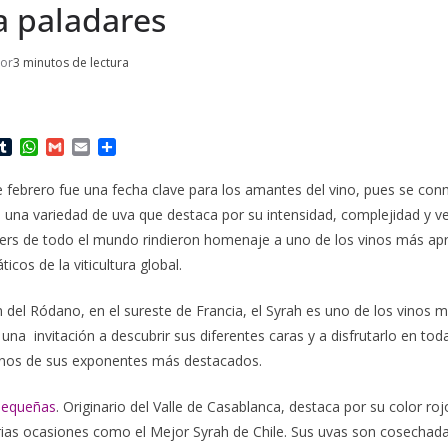
a paladares
tor
3 minutos de lectura
T
W
G
E
C
u
h
m
m
o
m
a
a
a
m
e febrero fue una fecha clave para los amantes del vino, pues se co
b
t
i
i
p
s una variedad de uva que destaca por su intensidad, complejidad y ver
l
s
l
l
a
r
A
r
rs de todo el mundo rindieron homenaje a uno de los vinos más apr
p
t
cos de la viticultura global.
p
i
r
n del Ródano, en el sureste de Francia, el Syrah es uno de los vinos má
 una invitación a descubrir sus diferentes caras y a disfrutarlo en to
nos de sus exponentes más destacados.
Pequeñas
. Originario del Valle de Casablanca, destaca por su color roj
arias ocasiones como el Mejor Syrah de Chile. Sus uvas son cosecha