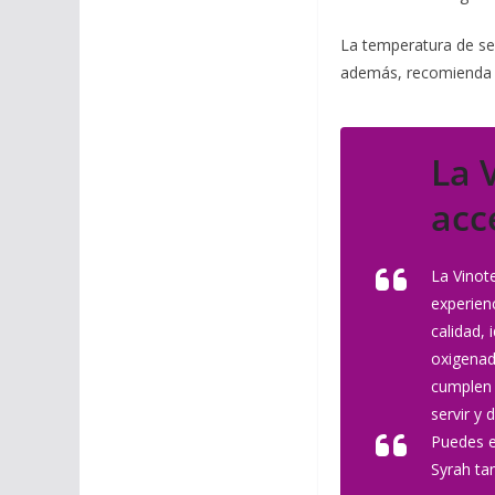
La temperatura de se
además, recomienda o
La 
acc
La Vinot
experien
calidad, 
oxigenad
cumplen 
servir y 
Puedes e
Syrah ta