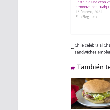
Festeja a una cepa ve
armoniza con cualqui
16 febrero, 2024
En «Elegidos»
Chile celebra al Ch
sándwiches emble
También t