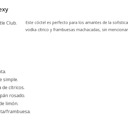
exy
Este cóctel es perfecto para los amantes de la sofistic
vodka cítrico y frambuesas machacadas, sin menciona
ta.
e simple.
 de cítricos.
mpán rosado.
de limón.
ta/frambuesa.