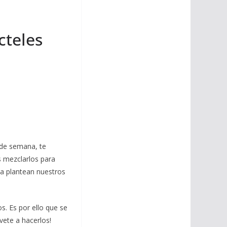
i
m
p
l
p
p
cteles
a
r
t
i
r
 de semana, te
s mezclarlos para
 la plantean nuestros
s. Es por ello que se
vete a hacerlos!