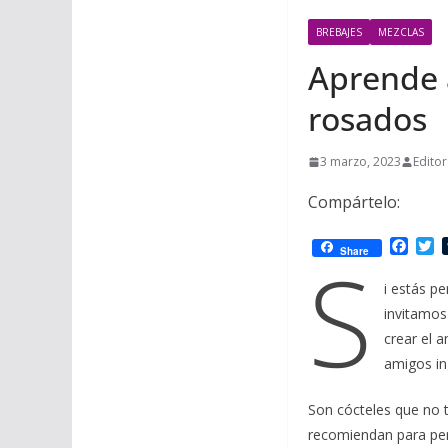
BREBAJES
MEZCLAS
Aprende a
rosados
3 marzo, 2023
Editor
Compártelo:
F
T
S
Share
a
w
c
i
i estás p
e
t
invitamos
b
t
o
e
crear el a
o
r
amigos in
k
Son cócteles que no t
recomiendan para pers