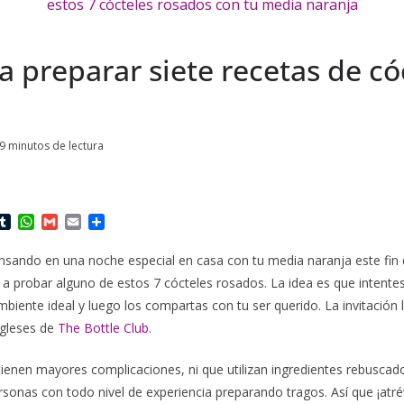
 preparar siete recetas de có
9 minutos de lectura
T
W
G
E
C
u
h
m
m
o
m
a
a
a
m
ensando en una noche especial en casa con tu media naranja este fin
b
t
i
i
p
 a probar alguno de estos 7 cócteles rosados. La idea es que intente
l
s
l
l
a
r
A
r
mbiente ideal y luego los compartas con tu ser querido. La invitación
p
t
gleses de
The Bottle Club
.
p
i
r
ienen mayores complicaciones, ni que utilizan ingredientes rebuscado
onas con todo nivel de experiencia preparando tragos. Así que ¡atré