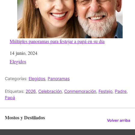
Múltiples panoramas para festejar a papá en su día
Fecha
14 junio, 2024
Respecto a
Elegidos
Categorías:
Elegidos
,
Panoramas
Etiquetas:
2026
,
Celebración
,
Conmemoración
,
Festejo
,
Padre
,
Papá
Mostos y Destilados
Volver arriba