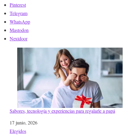
Pinterest
Telegram
WhatsApp
Mastodon
Nextdoor
Sabores, tecnología y experiencias para regalarle a papá
Fecha
17 junio, 2026
Respecto a
Elegidos