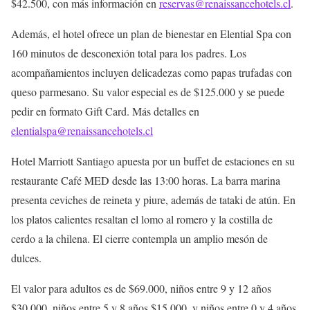
$42.500, con más información en
reservas@renaissancehotels.cl
.
Además, el hotel ofrece un plan de bienestar en Elential Spa con
160 minutos de desconexión total para los padres. Los
acompañamientos incluyen delicadezas como papas trufadas con
queso parmesano. Su valor especial es de $125.000 y se puede
pedir en formato Gift Card. Más detalles en
elentialspa@renaissancehotels.cl
Hotel Marriott Santiago apuesta por un buffet de estaciones en su
restaurante Café MED desde las 13:00 horas. La barra marina
presenta ceviches de reineta y piure, además de tataki de atún. En
los platos calientes resaltan el lomo al romero y la costilla de
cerdo a la chilena. El cierre contempla un amplio mesón de
dulces.
El valor para adultos es de $69.000, niños entre 9 y 12 años
$30.000, niños entre 5 y 8 años $15.000, y niños entre 0 y 4 años