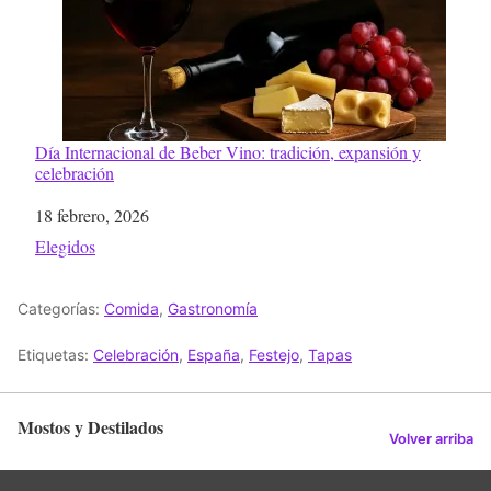
Día Internacional de Beber Vino: tradición, expansión y
celebración
Fecha
18 febrero, 2026
Respecto a
Elegidos
Categorías:
Comida
,
Gastronomía
Etiquetas:
Celebración
,
España
,
Festejo
,
Tapas
Mostos y Destilados
Volver arriba