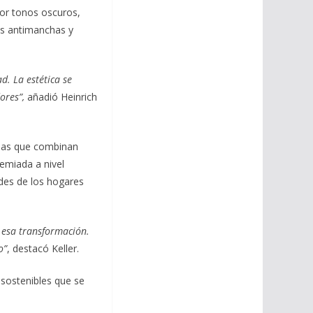
por tonos oscuros,
es antimanchas y
d. La estética se
ores”,
añadió Heinrich
neas que combinan
emiada a nivel
ades de los hogares
n esa transformación.
o”
, destacó Keller.
 sostenibles que se