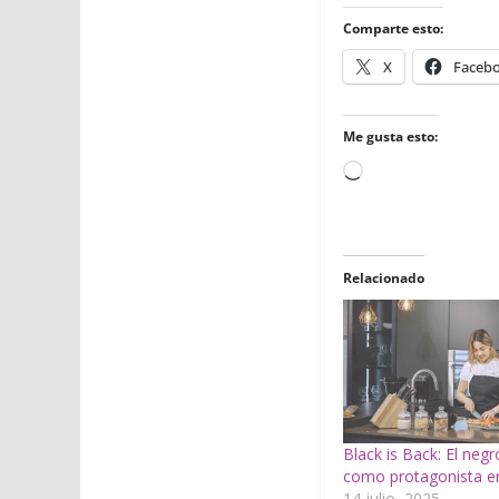
Comparte esto:
X
Faceb
Me gusta esto:
Cargando...
Relacionado
Black is Back: El negr
como protagonista en
14 julio, 2025