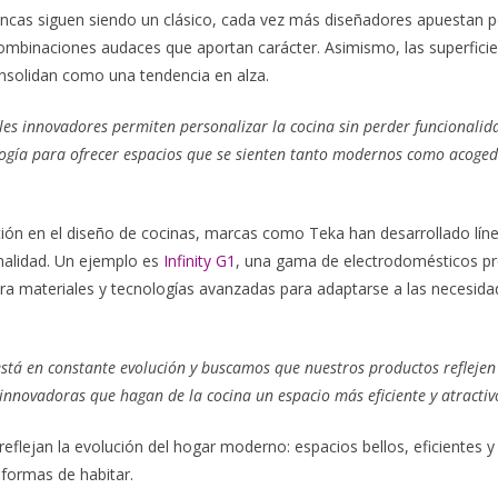
lancas siguen siendo un clásico, cada vez más diseñadores apuestan 
ombinaciones audaces que aportan carácter. Asimismo, las superfici
onsolidan como una tendencia en alza.
les innovadores permiten personalizar la cocina sin perder funcionalida
ogía para ofrecer espacios que se sienten tanto modernos como acoged
ción en el diseño de cocinas, marcas como Teka han desarrollado lí
onalidad. Un ejemplo es
Infinity G1
, una gama de electrodomésticos pr
ora materiales y tecnologías avanzadas para adaptarse a las necesid
 está en constante evolución y buscamos que nuestros productos refleje
innovadoras que hagan de la cocina un espacio más eficiente y atractiv
reflejan la evolución del hogar moderno: espacios bellos, eficientes y
formas de habitar.