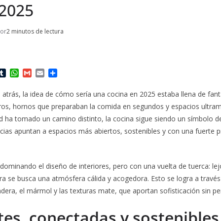
 2025
tor
2 minutos de lectura
T
W
G
E
C
u
h
m
m
o
m
a
a
a
m
 atrás, la idea de cómo sería una cocina en 2025 estaba llena de fant
b
t
i
i
p
ros, hornos que preparaban la comida en segundos y espacios ultramo
l
s
l
l
a
r
A
r
ad ha tomado un camino distinto, la cocina sigue siendo un símbolo de
p
t
cias apuntan a espacios más abiertos, sostenibles y con una fuerte p
p
i
r
dominando el diseño de interiores, pero con una vuelta de tuerca: lej
ora se busca una atmósfera cálida y acogedora. Esto se logra a través
era, el mármol y las texturas mate, que aportan sofisticación sin pe
tes, conectadas y sostenibles