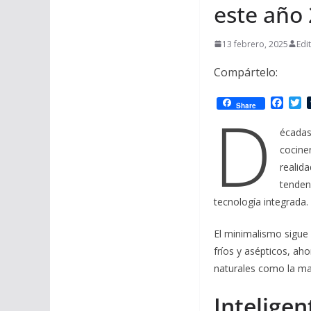
este año
13 febrero, 2025
Edi
Compártelo:
F
T
D
Share
a
w
c
i
écadas
e
t
cocine
b
t
o
e
realid
o
r
tenden
k
tecnología integrada.
El minimalismo sigue 
fríos y asépticos, ah
naturales como la mad
Inteligen