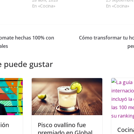
En «Cocina»
En «Cocina»
tomate hechas 100% con
Cómo transformar tu ho
ales
pe
e puede gustar
ión
Pisco ovallino fue
Cocin
premiado en Global