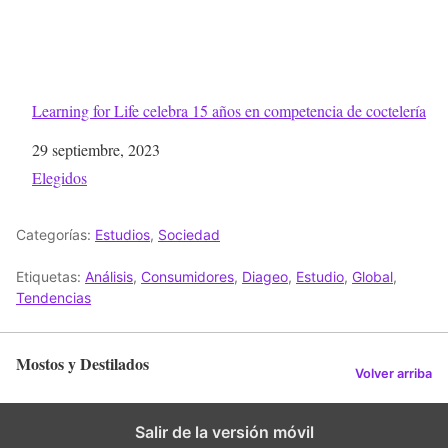
Learning for Life celebra 15 años en competencia de coctelería
Fecha
29 septiembre, 2023
Respecto a
Elegidos
Categorías:
Estudios
,
Sociedad
Etiquetas:
Análisis
,
Consumidores
,
Diageo
,
Estudio
,
Global
,
Tendencias
Mostos y Destilados
Volver arriba
Salir de la versión móvil