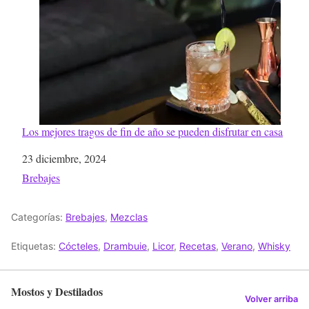
Los mejores tragos de fin de año se pueden disfrutar en casa
Fecha
23 diciembre, 2024
Respecto a
Brebajes
Categorías:
Brebajes
,
Mezclas
Etiquetas:
Cócteles
,
Drambuie
,
Licor
,
Recetas
,
Verano
,
Whisky
Mostos y Destilados
Volver arriba