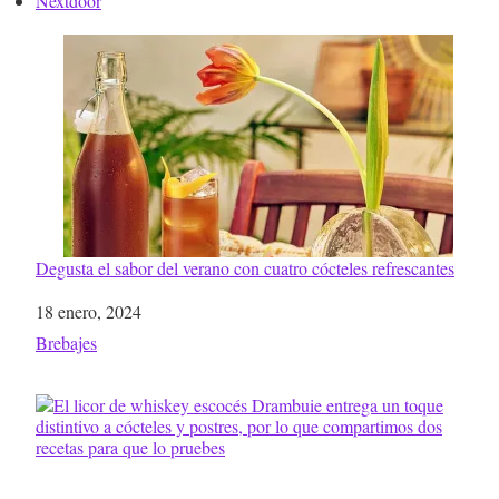
Nextdoor
Degusta el sabor del verano con cuatro cócteles refrescantes
Fecha
18 enero, 2024
Respecto a
Brebajes