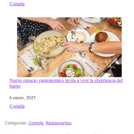
Respecto a
Comida
Nuevo espacio gastronómico invita a vivir la experiencia del
barrio
Fecha
6 enero, 2025
Respecto a
Comida
Categorías:
Comida
,
Restaurantes