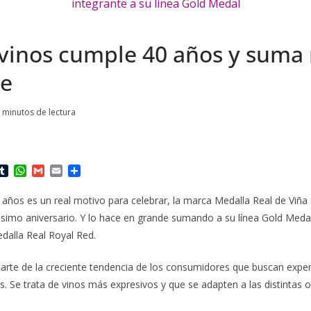
 vinos cumple 40 años y suma
te
 minutos de lectura
T
W
G
E
C
u
h
m
m
o
m
a
a
a
m
años es un real motivo para celebrar, la marca Medalla Real de Viña 
b
t
i
i
p
simo aniversario. Y lo hace en grande sumando a su línea Gold Meda
l
s
l
l
a
r
A
r
dalla Real Royal Red.
p
t
p
i
 parte de la creciente tendencia de los consumidores que buscan expe
r
. Se trata de vinos más expresivos y que se adapten a las distintas 