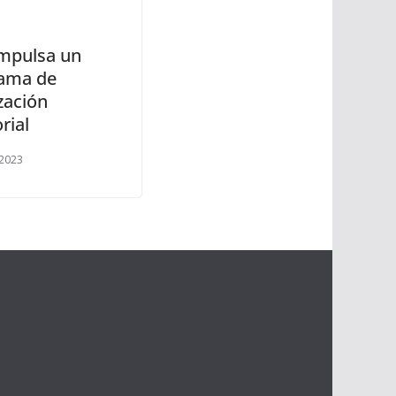
impulsa un
ama de
zación
orial
 2023