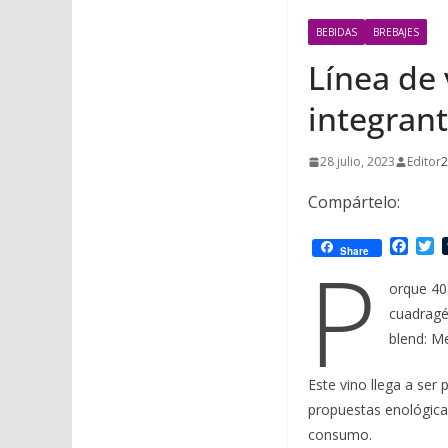
BEBIDAS
BREBAJES
Línea de
integran
28 julio, 2023
Editor
2
Compártelo:
F
T
P
Share
a
w
c
i
orque 40 
e
t
cuadragé
b
t
o
e
blend: Me
o
r
k
Este vino llega a ser
propuestas enológicas
consumo.