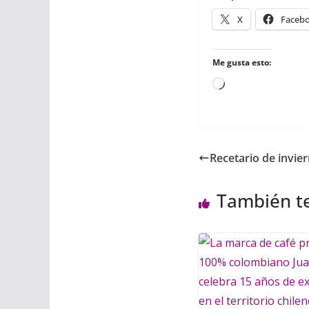
X
Faceb
Me gusta esto:
Cargando...
Recetario de invier
También t