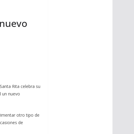
i
m
p
l
p
p
 nuevo
a
r
t
i
r
Santa Rita celebra su
l un nuevo
rimentar otro tipo de
ocasiones de