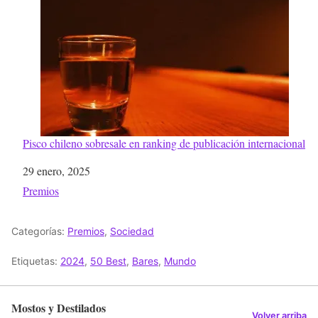
Pisco chileno sobresale en ranking de publicación internacional
Fecha
29 enero, 2025
Respecto a
Premios
Categorías:
Premios
,
Sociedad
Etiquetas:
2024
,
50 Best
,
Bares
,
Mundo
Mostos y Destilados
Volver arriba