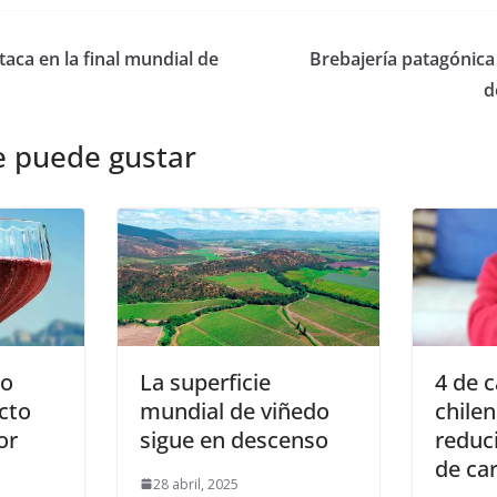
aca en la final mundial de
Brebajería patagónica
d
e puede gustar
no
La superficie
4 de 
cto
mundial de viñedo
chile
or
sigue en descenso
reduc
de ca
28 abril, 2025