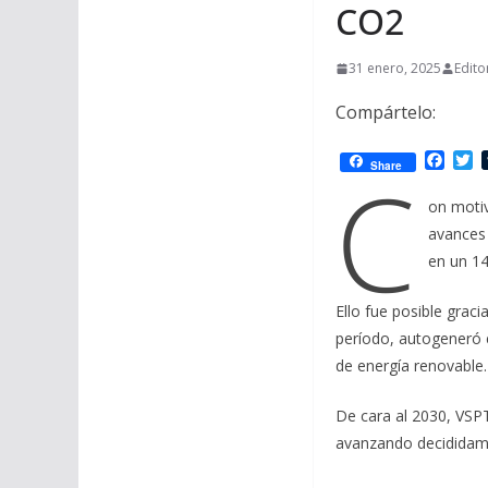
CO2
31 enero, 2025
Edito
Compártelo:
F
T
C
Share
a
w
c
i
on motiv
e
t
avances 
b
t
o
e
en un 14
o
r
k
Ello fue posible grac
período, autogeneró e
de energía renovable.
De cara al 2030, VSP
avanzando decididame