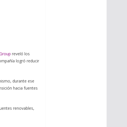
Group
reveló los
compañía logró reducir
imismo, durante ese
nsición hacia fuentes
fuentes renovables,