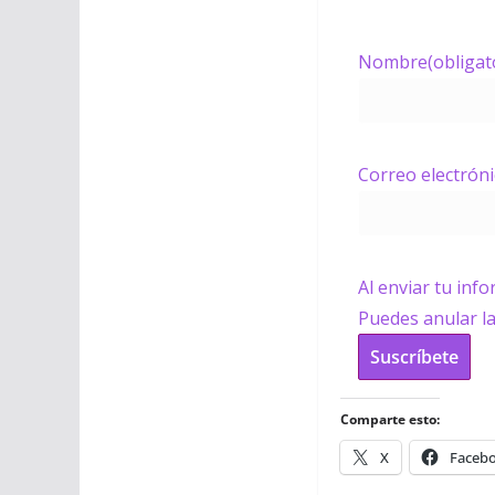
Nombre
(obligat
Correo electrón
Al enviar tu inf
Puedes anular l
Suscríbete
Comparte esto:
X
Faceb