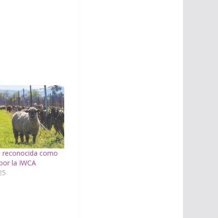
es reconocida como
por la IWCA
25