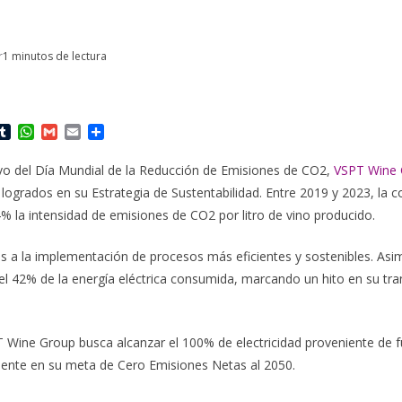
r
1 minutos de lectura
T
W
G
E
C
u
h
m
m
o
m
a
a
a
m
o del Día Mundial de la Reducción de Emisiones de CO2,
VSPT Wine 
b
t
i
i
p
logrados en su Estrategia de Sustentabilidad. Entre 2019 y 2023, la 
l
s
l
l
a
r
A
r
% la intensidad de emisiones de CO2 por litro de vino producido.
p
t
p
i
ias a la implementación de procesos más eficientes y sostenibles. As
r
l 42% de la energía eléctrica consumida, marcando un hito en su tra
T Wine Group busca alcanzar el 100% de electricidad proveniente de 
nte en su meta de Cero Emisiones Netas al 2050.