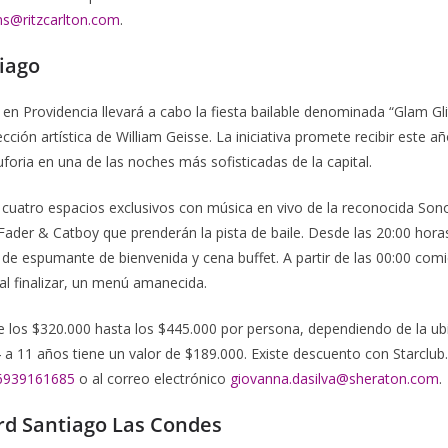
ns@ritzcarlton.com
.
iago
en Providencia llevará a cabo la fiesta bailable denominada “Glam Gli
ección artística de William Geisse. La iniciativa promete recibir este 
uforia en una de las noches más sofisticadas de la capital.
 cuatro espacios exclusivos con música en vivo de la reconocida Sono
Fader & Catboy que prenderán la pista de baile. Desde las 20:00 hor
 de espumante de bienvenida y cena buffet. A partir de las 00:00 comi
y, al finalizar, un menú amanecida.
 los $320.000 hasta los $445.000 por persona, dependiendo de la ubi
4 a 11 años tiene un valor de $189.000. Existe descuento con Starclub
6939161685
o al correo electrónico
giovanna.dasilva@sheraton.com
.
rd Santiago Las Condes