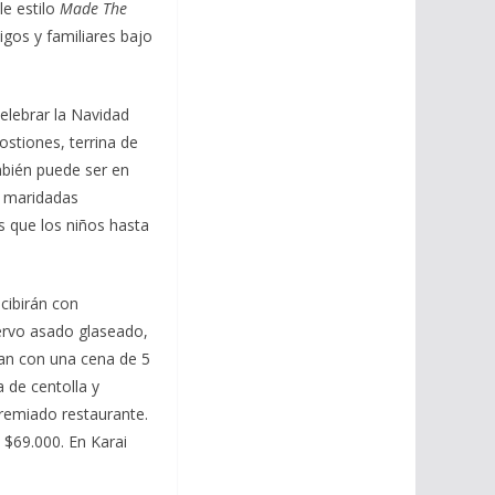
le estilo
Made The
igos y familiares bajo
elebrar la Navidad
stiones, terrina de
mbién puede ser en
á maridadas
s que los niños hasta
cibirán con
ervo asado glaseado,
ran con una cena de 5
 de centolla y
premiado restaurante.
 $69.000. En Karai