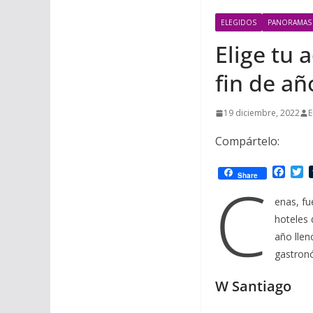
ELEGIDOS
PANORAMAS
Elige tu 
fin de añ
19 diciembre, 2022
E
Compártelo:
F
T
C
Share
a
w
c
i
enas, fu
e
t
hoteles 
b
t
o
e
año llen
o
r
gastronó
k
W Santiago