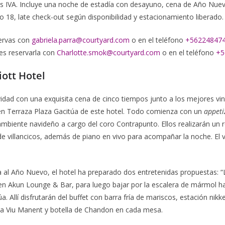
s IVA. Incluye una noche de estadía con desayuno, cena de Año Nue
iso 18, late check-out según disponibilidad y estacionamiento liberado.
ervas con
gabriela.parra@courtyard.com
o en el teléfono
+56224847
es reservarla con
Charlotte.smok@courtyard.com
o en el teléfono
+5
ott Hotel
idad con una exquisita cena de cinco tiempos junto a los mejores vin
en Terraza Plaza Gacitúa de este hotel. Todo comienza con un
appeti
mbiente navideño a cargo del coro Contrapunto. Ellos realizarán un 
 de villancicos, además de piano en vivo para acompañar la noche. El 
a al Año Nuevo, el hotel ha preparado dos entretenidas propuestas: “L
en Akun Lounge & Bar, para luego bajar por la escalera de mármol has
úa. Allí disfrutarán del buffet con barra fría de mariscos, estación nikk
iña Viu Manent y botella de Chandon en cada mesa.