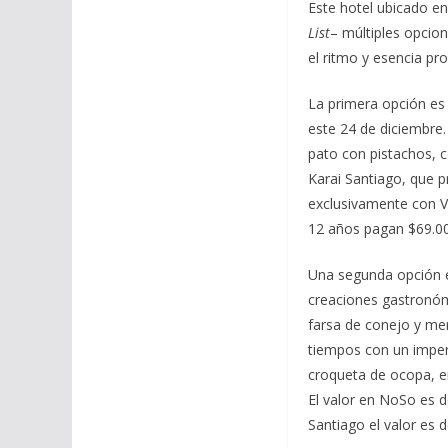
Este hotel ubicado e
List
– múltiples opcion
el ritmo y esencia pr
La primera opción es
este 24 de diciembre.
pato con pistachos, c
Karai Santiago, que 
exclusivamente con Vi
12 años pagan $69.000
Una segunda opción e
creaciones gastronóm
farsa de conejo y mer
tiempos con un imperd
croqueta de ocopa, e
El valor en NoSo es 
Santiago el valor es 