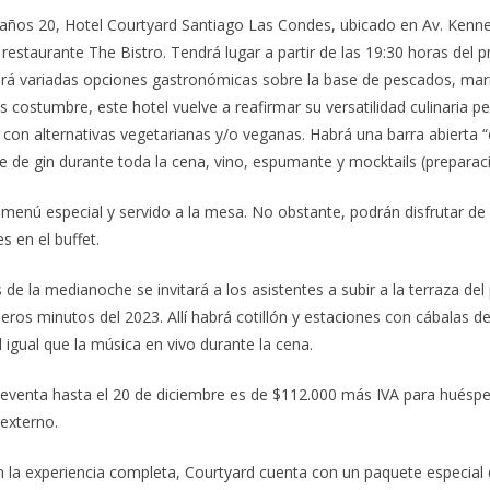
ños 20, Hotel Courtyard Santiago Las Condes, ubicado en Av. Kenne
 restaurante The Bistro. Tendrá lugar a partir de las 19:30 horas del 
ará variadas opciones gastronómicas sobre la base de pescados, mari
 costumbre, este hotel vuelve a reafirmar su versatilidad culinaria 
 con alternativas vegetarianas y/o veganas. Habrá una barra abierta “
se de gin durante toda la cena, vino, espumante y mocktails (preparaci
menú especial y servido a la mesa. No obstante, podrán disfrutar de 
s en el buffet.
de la medianoche se invitará a los asistentes a subir a la terraza del 
imeros minutos del 2023. Allí habrá cotillón y estaciones con cábalas
 igual que la música en vivo durante la cena.
preventa hasta el 20 de diciembre es de $112.000 más IVA para huésp
externo.
an la experiencia completa, Courtyard cuenta con un paquete especia