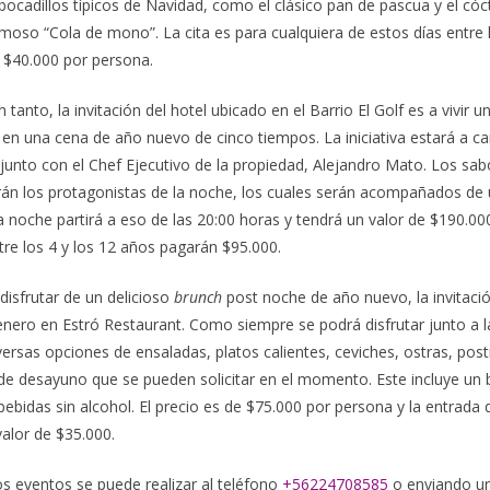
ocadillos típicos de Navidad, como el clásico pan de pascua y el cócte
amoso “Cola de mono”. La cita es para cualquiera de estos días entre l
 $40.000 por persona.
tanto, la invitación del hotel ubicado en el Barrio El Golf es a vivir u
en una cena de año nuevo de cinco tiempos. La iniciativa estará a ca
junto con el Chef Ejecutivo de la propiedad, Alejandro Mato. Los sab
rán los protagonistas de la noche, los cuales serán acompañados de 
a noche partirá a eso de las 20:00 horas y tendrá un valor de $190.00
tre los 4 y los 12 años pagarán $95.000.
disfrutar de un delicioso
brunch
post noche de año nuevo, la invitación
enero en Estró Restaurant. Como siempre se podrá disfrutar junto a l
versas opciones de ensaladas, platos calientes, ceviches, ostras, po
de desayuno que se pueden solicitar en el momento. Este incluye un 
ebidas sin alcohol. El precio es de $75.000 por persona y la entrada d
valor de $35.000.
s eventos se puede realizar al teléfono
+56224708585
o enviando un