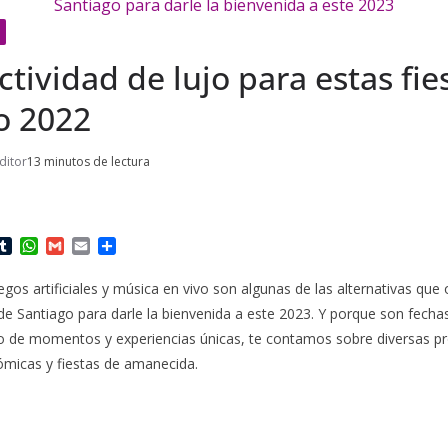
actividad de lujo para estas fie
o 2022
ditor
13 minutos de lectura
T
W
G
E
C
u
h
m
m
o
m
a
a
a
m
egos artificiales y música en vivo son algunas de las alternativas que
b
t
i
i
p
de Santiago para darle la bienvenida a este 2023. Y porque son fecha
l
s
l
l
a
r
A
r
o de momentos y experiencias únicas, te contamos sobre diversas p
p
t
micas y fiestas de amanecida.
p
i
r