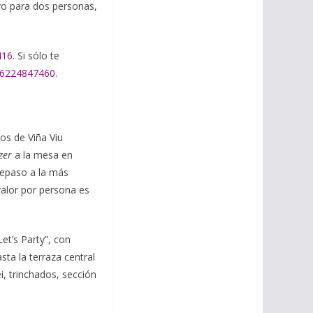
vo para dos personas,
416
. Si sólo te
6224847460
.
os de Viña Viu
zer
a la mesa en
repaso a la más
valor por persona es
et’s Party”, con
ta la terraza central
ei, trinchados, sección