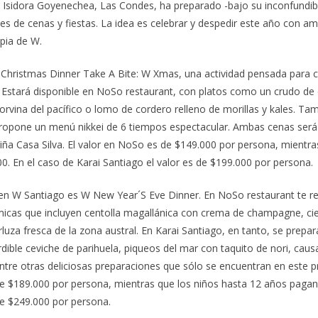
n Isidora Goyenechea, Las Condes, ha preparado -bajo su inconfundib
es de cenas y fiestas. La idea es celebrar y despedir este año con am
opia de W.
 Christmas Dinner Take A Bite: W Xmas, una actividad pensada para c
 Estará disponible en NoSo restaurant, con platos como un crudo de o
orvina del pacífico o lomo de cordero relleno de morillas y kales. Ta
propone un menú nikkei de 6 tiempos espectacular. Ambas cenas ser
ña Casa Silva. El valor en NoSo es de $149.000 por persona, mientra
. En el caso de Karai Santiago el valor es de $199.000 por persona.
n W Santiago es W New Year´S Eve Dinner. En NoSo restaurant te re
icas que incluyen centolla magallánica con crema de champagne, ci
luza fresca de la zona austral. En Karai Santiago, en tanto, se prepa
ible ceviche de parihuela, piqueos del mar con taquito de nori, causa
ntre otras deliciosas preparaciones que sólo se encuentran en este 
de $189.000 por persona, mientras que los niños hasta 12 años pagan
de $249.000 por persona.