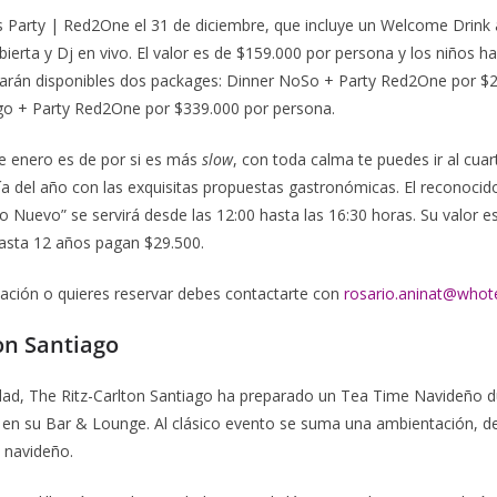
 Party | Red2One el 31 de diciembre, que incluye un Welcome Drink a 
abierta y Dj en vivo. El valor es de $159.000 por persona y los niños 
arán disponibles dos packages: Dinner NoSo + Party Red2One por $2
ago + Party Red2One por $339.000 por persona.
 enero es de por si es más
slow
, con toda calma te puedes ir al cuar
ía del año con las exquisitas propuestas gastronómicas. El reconoci
o Nuevo” se servirá desde las 12:00 hasta las 16:30 horas. Su valor e
hasta 12 años pagan $29.500.
ación o quieres reservar debes contactarte con
rosario.aninat@whot
on Santiago
idad, The Ritz-Carlton Santiago ha preparado un Tea Time Navideño d
e en su Bar & Lounge. Al clásico evento se suma una ambientación, d
u navideño.