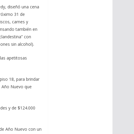
dy, diseñó una cena
próximo 31 de
scos, carnes y
pensando también en
clandestina” con
ones sin alcohol).
las apetitosas
piso 18, para brindar
 de Año Nuevo que
edes y de $124.000
l de Año Nuevo con un