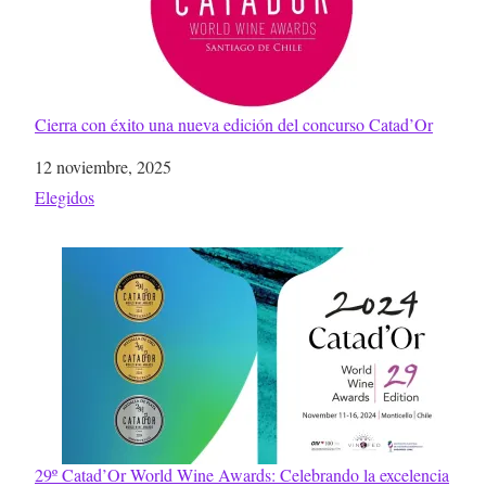
Cierra con éxito una nueva edición del concurso Catad’Or
Fecha
12 noviembre, 2025
Respecto a
Elegidos
29º Catad’Or World Wine Awards: Celebrando la excelencia