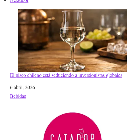
El pisco chileno está seduciendo a inversionistas globales
Fecha
6 abril, 2026
Respecto a
Bebidas