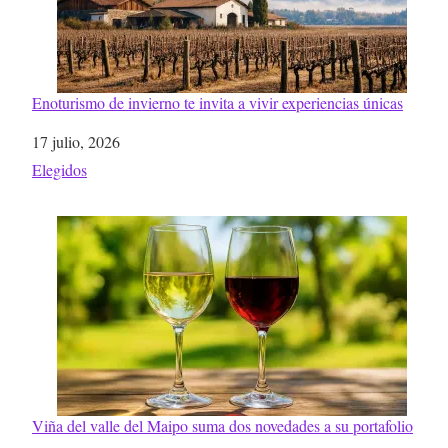
Enoturismo de invierno te invita a vivir experiencias únicas
Fecha
17 julio, 2026
Respecto a
Elegidos
Viña del valle del Maipo suma dos novedades a su portafolio