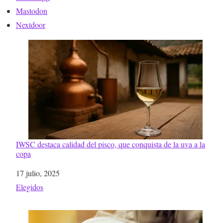
Mastodon
Nextdoor
IWSC destaca calidad del pisco, que conquista de la uva a la
copa
Fecha
17 julio, 2025
Respecto a
Elegidos