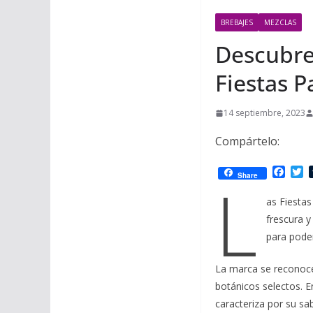
BREBAJES
MEZCLAS
Descubre 
Fiestas P
14 septiembre, 2023
Compártelo:
F
T
L
Share
a
w
c
i
as Fiestas
e
t
frescura y
b
t
o
e
para poder
o
r
k
La marca se reconoce 
botánicos selectos. E
caracteriza por su sa