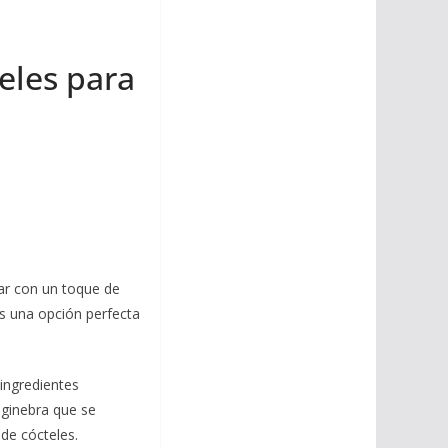
i
m
p
l
p
p
eles para
a
r
t
i
r
rar con un toque de
es una opción perfecta
ingredientes
a ginebra que se
 de cócteles.