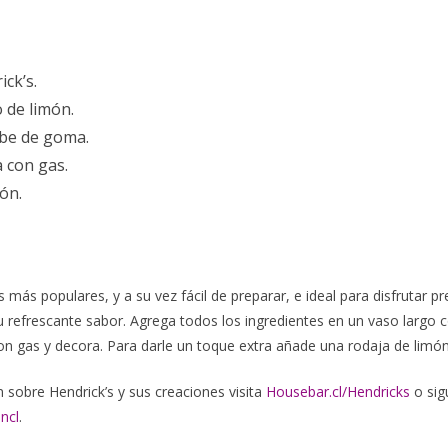
ick’s.
o de limón.
abe de goma.
 con gas.
ón.
 más populares, y a su vez fácil de preparar, e ideal para disfrutar pre
 refrescante sabor. Agrega todos los ingredientes en un vaso largo co
n gas y decora. Para darle un toque extra añade una rodaja de limón
sobre Hendrick’s y sus creaciones visita
Housebar.cl/Hendricks
o sig
ncl
.