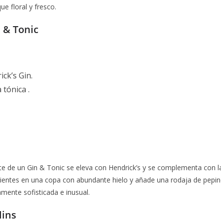
ue floral y fresco.
 & Tonic
ck’s Gin.
 tónica .
te de un Gin & Tonic se eleva con Hendrick’s y se complementa con la
edientes en una copa con abundante hielo y añade una rodaja de pepi
mente sofisticada e inusual.
lins