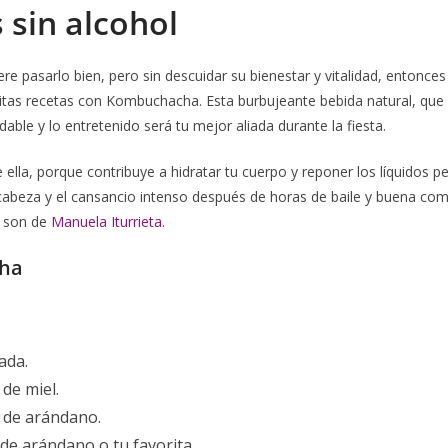
 sin alcohol
iere pasarlo bien, pero sin descuidar su bienestar y vitalidad, entonce
itas recetas con Kombuchacha. Esta burbujeante bebida natural, que e
dable y lo entretenido será tu mejor aliada durante la fiesta.
ella, porque contribuye a hidratar tu cuerpo y reponer los líquidos p
cabeza y el cansancio intenso después de horas de baile y buena co
s son de
Manuela Iturrieta
.
Cha
ada.
 de miel.
 de arándano.
e arándano o tu favorita.