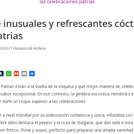
inusuales y refrescantes cóct
atrias
Editor
7 minutos de lectura
T
W
G
E
C
u
h
m
m
o
m
a
a
a
m
 Patrias están a la vuelta de la esquina y qué mejor manera de celeb
b
t
i
i
p
 sabor excepcional. En ese contexto, la ginebra escocesa Hendrick’s 
l
s
l
l
a
r
A
r
 darle un toque superior a las celebraciones.
p
t
p
i
a nivel mundial por su elaboración cuidadosa y única, infundida con 
r
ntre ellos destaca el pepino y la rosa de Bulgaria, que dan vida a est
bor fresco, floral y suave, perfecto para preparar una amplia variedad