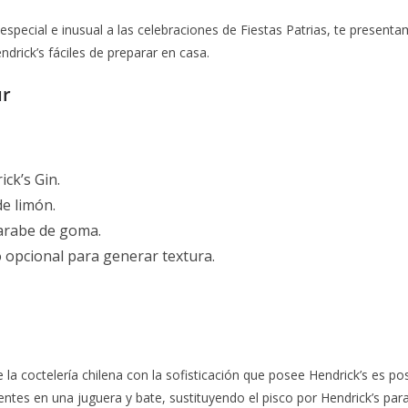
especial e inusual a las celebraciones de Fiestas Patrias, te presenta
drick’s fáciles de preparar en casa.
ur
ck’s Gin.
de limón.
jarabe de goma.
 opcional para generar textura.
 la coctelería chilena con la sofisticación que posee Hendrick’s es po
entes en una juguera y bate, sustituyendo el pisco por Hendrick’s par