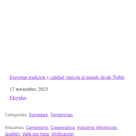
Exportan tradición y calidad vinícola al mundo desde Ñuble
Fecha
17 noviembre, 2023
Respecto a
Elegidos
Categorías:
Sociedad
,
Tendencias
Etiquetas:
Campesino
,
Cooperativa
,
Industria Vitivinícola
,
Quellón
,
Valle del Itata
,
Vinificación