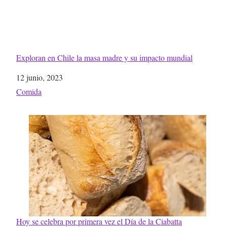
Exploran en Chile la masa madre y su impacto mundial
Fecha
12 junio, 2023
Respecto a
Comida
Hoy se celebra por primera vez el Día de la Ciabatta