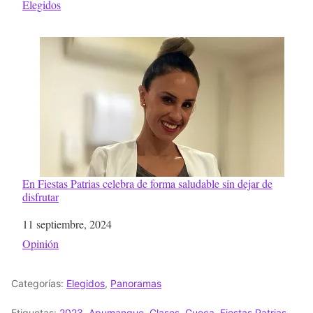
Respecto a
Elegidos
En Fiestas Patrias celebra de forma saludable sin dejar de
disfrutar
Fecha
11 septiembre, 2024
Respecto a
Opinión
Categorías:
Elegidos
,
Panoramas
Etiquetas:
2023
,
Apumanque
,
Clases
,
Cueca
,
Fiestas Patrias
,