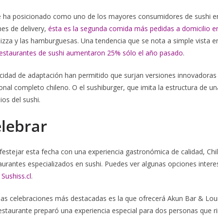
 se ha posicionado como uno de los mayores consumidores de sushi en
nes de delivery,
ésta es la segunda comida más pedidas a domicilio en
pizza y las hamburguesas. Una tendencia que se nota a simple vista 
estaurantes de sushi aumentaron 25% sólo el año pasado
.
acidad de adaptación han permitido que surjan versiones innovadoras
cional completo chileno. O el sushiburger, que imita la estructura de
ios del sushi.
lebrar
estejar esta fecha con una experiencia gastronómica de calidad, Chi
aurantes especializados en sushi. Puedes ver algunas opciones intere
b
Sushiss.cl
.
las celebraciones más destacadas es la que ofrecerá Akun Bar & Lou
restaurante preparó una experiencia especial para dos personas que 