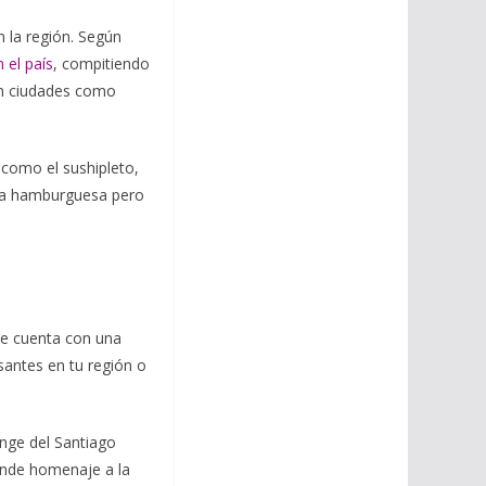
 la región. Según
 el país
, compitiendo
en ciudades como
 como el sushipleto,
 una hamburguesa pero
le cuenta con una
santes en tu región o
nge del Santiago
rinde homenaje a la