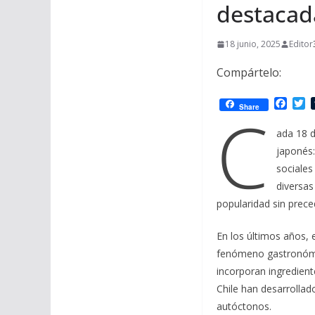
destacad
18 junio, 2025
Editor
Compártelo:
F
T
C
Share
a
w
c
i
ada 18 d
e
t
japonés:
b
t
o
e
sociales
o
r
diversas
k
popularidad sin prece
En los últimos años, 
fenómeno gastronómic
incorporan ingredient
Chile han desarrollad
autóctonos.