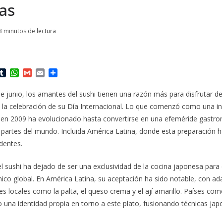
as
3 minutos de lectura
T
W
G
E
C
u
h
m
m
o
m
a
a
a
m
e junio, los amantes del sushi tienen una razón más para disfrutar de
b
t
i
i
p
 la celebración de su Día Internacional. Lo que comenzó como una ini
l
s
l
l
a
r
A
r
 en 2009 ha evolucionado hasta convertirse en una efeméride gastr
p
t
 partes del mundo. Incluida América Latina, donde esta preparación
p
i
dentes.
r
el sushi ha dejado de ser una exclusividad de la cocina japonesa para
o global. En América Latina, su aceptación ha sido notable, con ad
es locales como la palta, el queso crema y el ají amarillo. Países com
o una identidad propia en torno a este plato, fusionando técnicas j