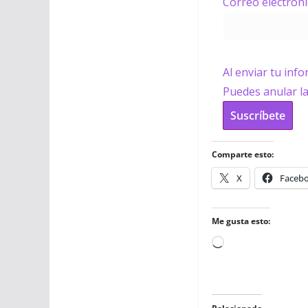
Correo electrón
Al enviar tu inf
Puedes anular l
Suscríbete
Comparte esto:
X
Faceb
Me gusta esto:
Cargando...