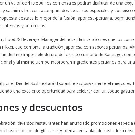
or un valor de $19.500, los comensales podrán disfrutar de una exqui
ns y sashimis frescos, acompañados de salsas especiales y dos pisco
 propuesta destaca lo mejor de la fusión japonesa-peruana, permitiend
 intensos y auténticos.
ani, Food & Beverage Manager del hotel, la intención es que los com
na nikkei, que combina la tradición japonesa con sabores peruanos. 
n destino imperdible dentro del circuito culinario de Santiago, con p
dicional y al mismo tiempo incorporan ingredientes peruanos para una
 por el Día del Sushi estará disponible exclusivamente el miércoles 1
eciendo una excelente oportunidad para celebrar con un toque gastr
nes y descuentos
ebración, diversos restaurantes han anunciado promociones especia
rta hasta sorteos de gift cards y ofertas en tablas de sushi, los con