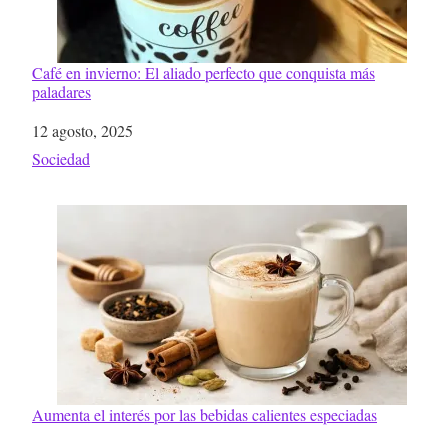
Café en invierno: El aliado perfecto que conquista más
paladares
Fecha
12 agosto, 2025
Respecto a
Sociedad
Aumenta el interés por las bebidas calientes especiadas