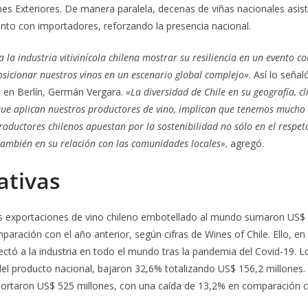
nes Exteriores. De manera paralela, decenas de viñas nacionales asis
to con importadores, reforzando la presencia nacional.
 la industria vitivinícola chilena mostrar su resiliencia en un evento
sicionar nuestros vinos en un escenario global complejo»
. Así lo seña
e en Berlín, Germán Vergara.
«La diversidad de Chile en su geografía, c
que aplican nuestros productores de vino, implican que tenemos mucho
oductores chilenos apuestan por la sostenibilidad no sólo en el respet
ambién en su relación con las comunidades locales»,
agregó.
ativas
las exportaciones de vino chileno embotellado al mundo sumaron US$ 
aración con el año anterior, según cifras de Wines of Chile. Ello, en
ctó a la industria en todo el mundo tras la pandemia del Covid-19. Lo
del producto nacional, bajaron 32,6% totalizando US$ 156,2 millones.
portaron US$ 525 millones, con una caída de 13,2% en comparación 