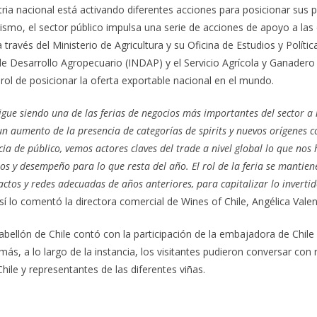
ustria nacional está activando diferentes acciones para posicionar sus 
ismo, el sector público impulsa una serie de acciones de apoyo a la
 través del Ministerio de Agricultura y su Oficina de Estudios y Políti
 de Desarrollo Agropecuario (INDAP) y el Servicio Agrícola y Ganader
rol de posicionar la oferta exportable nacional en el mundo.
gue siendo una de las ferias de negocios más importantes del sector a n
un aumento de la presencia de categorías de spirits y nuevos orígenes 
cia de público, vemos actores claves del trade a nivel global lo que nos
os y desempeño para lo que resta del año. El rol de la feria se mantiene
actos y redes adecuadas de años anteriores, para capitalizar lo invertid
í lo comentó la directora comercial de Wines of Chile, Angélica Valen
abellón de Chile contó con la participación de la embajadora de Chile 
ás, a lo largo de la instancia, los visitantes pudieron conversar con
 Chile y representantes de las diferentes viñas.