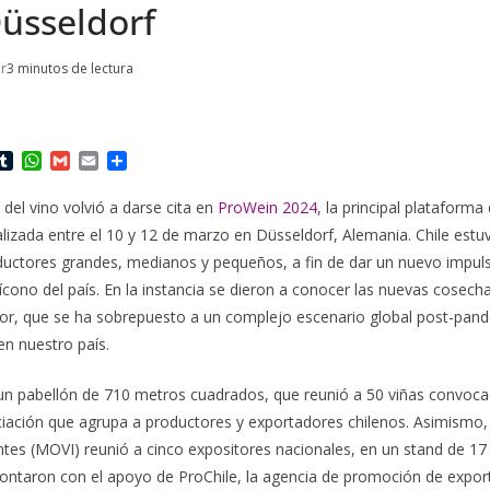
Düsseldorf
or
3 minutos de lectura
T
W
G
E
C
u
h
m
m
o
m
a
a
a
m
a del vino volvió a darse cita en
ProWein 2024
, la principal plataforma
b
t
i
i
p
alizada entre el 10 y 12 de marzo en Düsseldorf, Alemania. Chile est
l
s
l
l
a
r
A
r
ductores grandes, medianos y pequeños, a fin de dar un nuevo impuls
p
t
 ícono del país. En la instancia se dieron a conocer las nuevas cosech
p
i
tor, que se ha sobrepuesto a un complejo escenario global post-pand
r
en nuestro país.
 un pabellón de 710 metros cuadrados, que reunió a 50 viñas convoc
sociación que agrupa a productores y exportadores chilenos. Asimismo
ntes (MOVI) reunió a cinco expositores nacionales, en un stand de 1
ontaron con el apoyo de ProChile, la agencia de promoción de expor