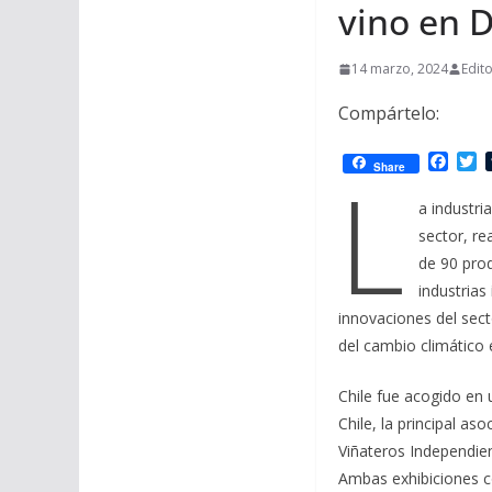
vino en 
14 marzo, 2024
Edit
Compártelo:
F
T
L
Share
a
w
c
i
a industri
e
t
sector, re
b
t
o
e
de 90 pro
o
r
industrias
k
innovaciones del sec
del cambio climático 
Chile fue acogido en
Chile, la principal a
Viñateros Independie
Ambas exhibiciones c