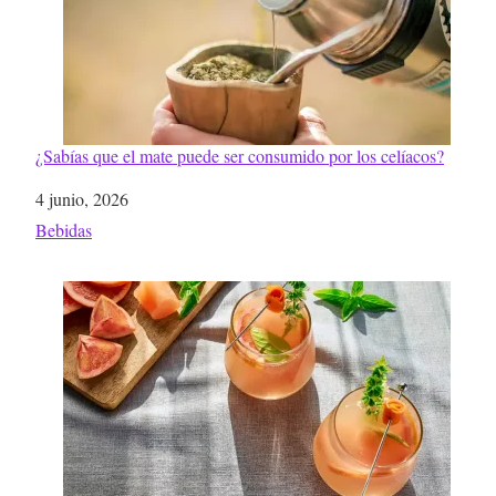
¿Sabías que el mate puede ser consumido por los celíacos?
Fecha
4 junio, 2026
Respecto a
Bebidas