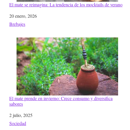
El mate se reimagina: La tendencia de los mocktails de verano
Fecha
20 enero, 2026
Respecto a
Brebajes
El mate prende en invierno: Crece consumo y diversifica
sabores
Fecha
2 julio, 2025
Respecto a
Sociedad